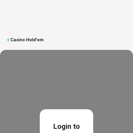
Chuyển
đến
Đăng Nhập
Đăng Ký
nội
Menu
dung
Casino Hold'em
Login to