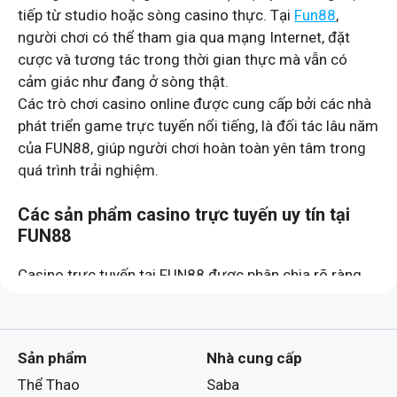
tiếp từ studio hoặc sòng casino thực. Tại
Fun88
,
người chơi có thể tham gia qua mạng Internet, đặt
cược và tương tác trong thời gian thực mà vẫn có
cảm giác như đang ở sòng thật.
Các trò chơi casino online được cung cấp bởi các nhà
phát triển game trực tuyến nổi tiếng, là đối tác lâu năm
của FUN88, giúp người chơi hoàn toàn yên tâm trong
quá trình trải nghiệm.
Các sản phẩm casino trực tuyến uy tín tại
FUN88
Casino trực tuyến tại FUN88 được phân chia rõ ràng
theo từng thể loại trò chơi, phục vụ đa dạng nhu cầu
của người chơi từ cơ bản đến cao cấp.
Sản phẩm
Nhà cung cấp
Baccarat Trực Tuyến
Thể Thao
Saba