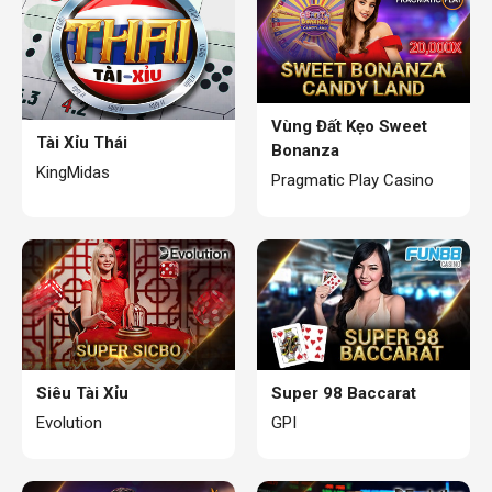
Vùng Đất Kẹo Sweet
Tài Xỉu Thái
Bonanza
KingMidas
Pragmatic Play Casino
Siêu Tài Xỉu
Super 98 Baccarat
Evolution
GPI