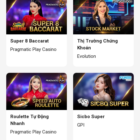
Super 8 Baccarat
Thị Trường Chứng
Khoán
Pragmatic Play Casino
Evolution
Roulette Tự Động
Sicbo Super
Nhanh
GPI
Pragmatic Play Casino