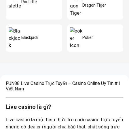
Roulette
Dragon Tiger
Blackjack
Poker
FUN88 Live Casino Trực Tuyến – Casino Online Uy Tín #1
Việt Nam
Live casino là gì?
Live casino là một hình thức trò chơi casino trực tuyến
nhưng có dealer (người chia bài) thật, phát sóng trực