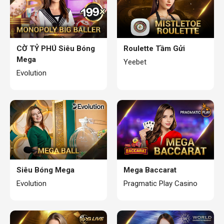
CỜ TỶ PHÚ Siêu Bóng
Roulette Tầm Gửi
Mega
Yeebet
Evolution
Siêu Bóng Mega
Mega Baccarat
Evolution
Pragmatic Play Casino