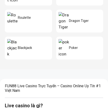
Roulette
Dragon Tiger
Blackjack
Poker
FUN88 Live Casino Trực Tuyến – Casino Online Uy Tín #1
Việt Nam
Live casino là gì?