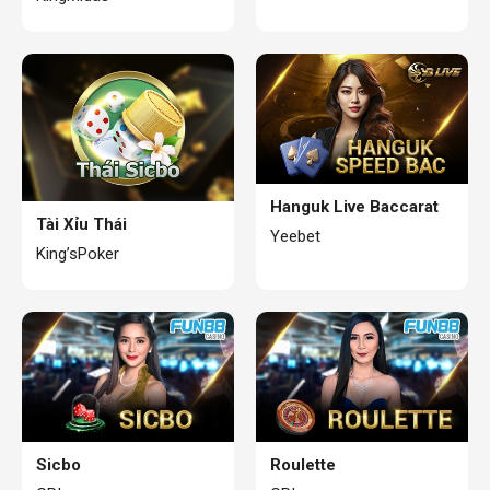
Hanguk Live Baccarat
Tài Xỉu Thái
Yeebet
King’sPoker
Sicbo
Roulette