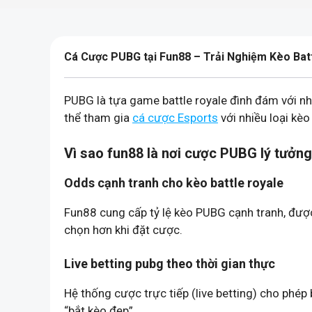
Cá Cược PUBG tại Fun88 – Trải Nghiệm Kèo Bat
PUBG là tựa game battle royale đình đám với nh
thể tham gia
cá cược Esports
với nhiều loại kè
Vì sao fun88 là nơi cược PUBG lý tưởn
Odds cạnh tranh cho kèo battle royale
Fun88 cung cấp tỷ lệ kèo PUBG cạnh tranh, được 
chọn hơn khi đặt cược.
Live betting pubg theo thời gian thực
Hệ thống cược trực tiếp (live betting) cho phép 
“bắt kèo đẹp”.