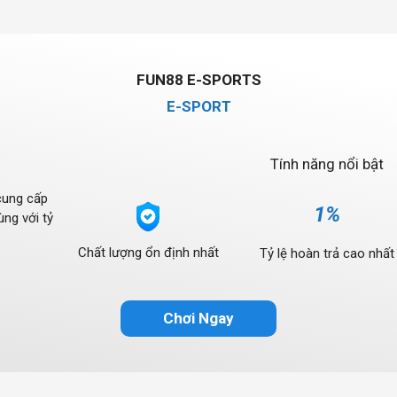
FUN88 E-SPORTS
E-SPORT
Tính năng nổi bật
cung cấp
1%
ùng với tỷ
Chất lượng ổn định nhất
Tỷ lệ hoàn trả cao nhất
Chơi Ngay