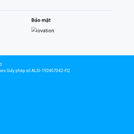
Bảo mật
d
theo Giấy phép số ALSI-192407042-FI2