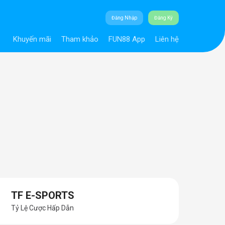
Đăng Nhập
Đăng Ký
Khuyến mãi
Tham khảo
FUN88 App
Liên hệ
TF E-SPORTS
Tỷ Lệ Cược Hấp Dẫn