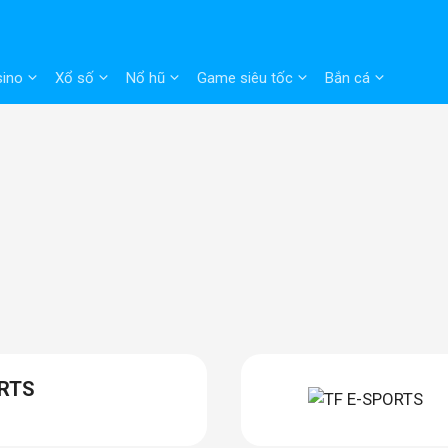
sino
Xổ số
Nổ hũ
Game siêu tốc
Bắn cá
ORTS