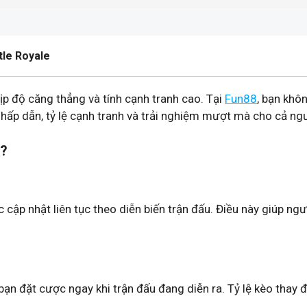
tle Royale
ịp độ căng thẳng và tính cạnh tranh cao. Tại
Fun88
, bạn khô
o hấp dẫn, tỷ lệ cạnh tranh và trải nghiệm mượt mà cho cả ng
g?
cập nhật liên tục theo diễn biến trận đấu. Điều này giúp ngườ
bạn đặt cược ngay khi trận đấu đang diễn ra. Tỷ lệ kèo thay đ