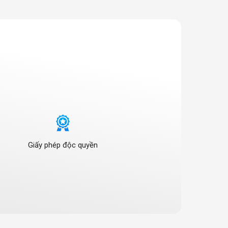
Giấy phép độc quyền