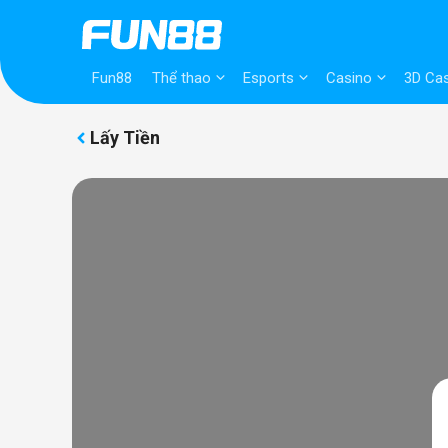
Chuyển
đến
nội
Fun88
Thể thao
Esports
Casino
3D Ca
dung
Lấy Tiền