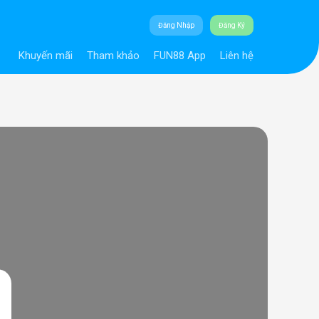
Đăng Nhập
Đăng Ký
Khuyến mãi
Tham khảo
FUN88 App
Liên hệ