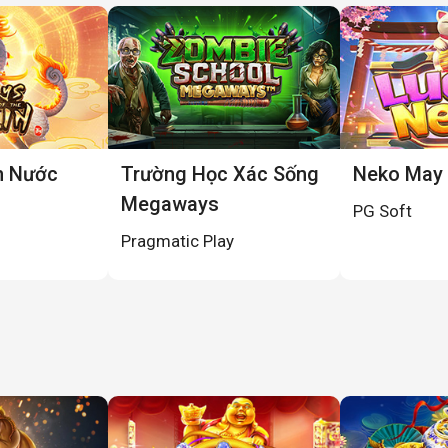
h Nước
Trường Học Xác Sống
Neko May
Megaways
PG Soft
Pragmatic Play