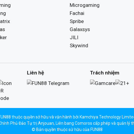
aming
Microgaming
ing
Fachai
atrix
Spribe
as
Galaxsys
ker
JILI
Skywind
Liên hệ
Trách nhiệm
FUN88 thuộc quyền sở hữu và vận hành bởi Kamchiya Technology Limite
Chính Phủ Đảo Tự trị Anjouan, Liên bang Comoros cấp phép và quản lý 
© Bản quyền thuộc sử hữu của FUN88