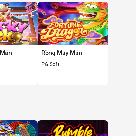
 Mắn
Rồng May Mắn
Joker B
PG Soft
Evoplay