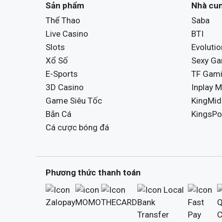
Sản phẩm
Nhà cu
vòng quay.
Thể Thao
Saba
Live Casino
BTI
Khuyến mãi độc quyền:
Thường xuyên tổ chức
Slots
Evolutio
người chơi tối ưu hóa lợi nhuận.
Xổ Số
Sexy G
C
ác sản phẩm slots games nổi bật của 
E-Sports
TF Gam
3D Casino
Inplay M
Dưới đây là những trò chơi nổi bật tại FUN88, đ
Game Siêu Tốc
KingMid
Bắn Cá
KingsPo
Khoảnh Khắc Nước Rút
Cá cược bóng đá
Khoảnh Khắc Nước Rút mang đến cảm giác hồi h
thưởng và săn những phần thưởng giá trị
Phương thức thanh toán
Cún Cưng Sành Điệu
Trong Cún Cưng Sành Điệu, người chơi sẽ đồng 
Truy Tìm Kho Báu