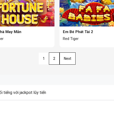
Nhà May Mắn
Em Bé Phát Tài 2
ger
Red Tiger
1
2
Next
tiếng với jackpot lũy tiến