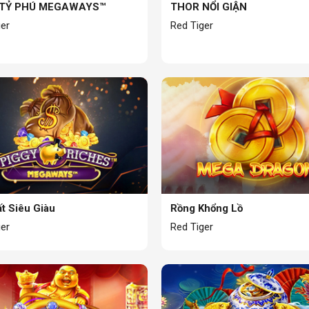
 TỶ PHÚ MEGAWAYS™
THOR NỔI GIẬN
ger
Red Tiger
t Siêu Giàu
Rồng Khổng Lồ
ger
Red Tiger