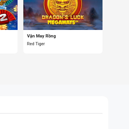
Vận May Rồng
Red Tiger