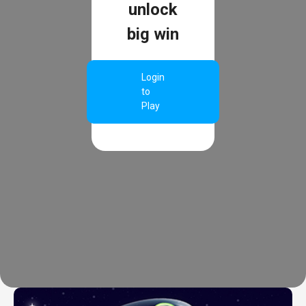
unlock
big win
Login
to
Play