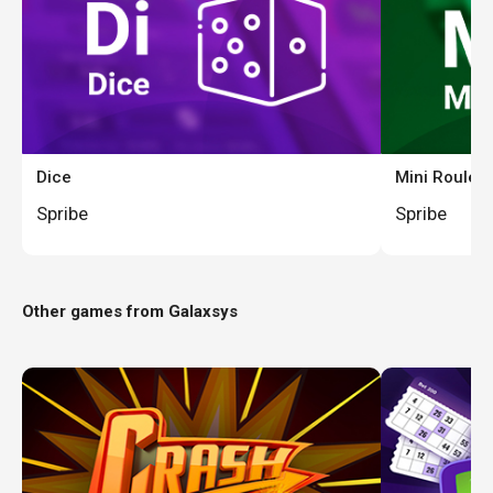
Dice
Mini Roulett
Spribe
Spribe
Other games from
Galaxsys