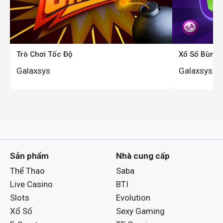
Trò Chơi Tốc Độ
Xổ Số Bùng
Galaxsys
Galaxsys
Sản phẩm
Nhà cung cấp
Thể Thao
Saba
Live Casino
BTI
Slots
Evolution
Xổ Số
Sexy Gaming