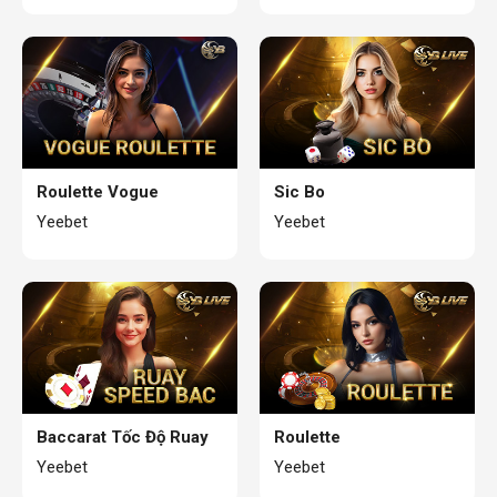
Roulette Vogue
Sic Bo
Yeebet
Yeebet
Baccarat Tốc Độ Ruay
Roulette
Yeebet
Yeebet