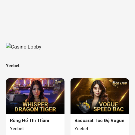
Chuyển
đến
Đăng Nhập
Đăng Ký
nội
Menu
dung
Yeebet
Rồng Hổ Thì Thầm
Baccarat Tốc Độ Vogue
Yeebet
Yeebet