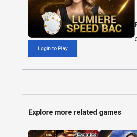
Login to Play
Explore more related games