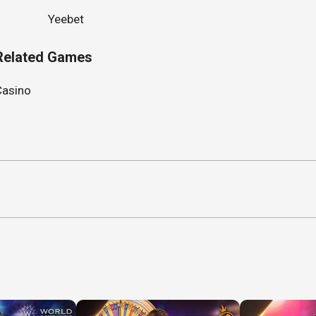
Yeebet
Related Games
Casino