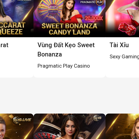
rat
Vùng Đất Kẹo Sweet
Tài Xỉu
Bonanza
Sexy Gamin
Pragmatic Play Casino