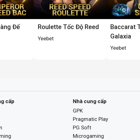
oàng Đế
Roulette Tốc Độ Reed
Baccarat 
Galaxia
Yeebet
Yeebet
ng cấp
Nhà cung cấp
GPK
Pragmatic Play
n
PG Soft
aming
Microgaming