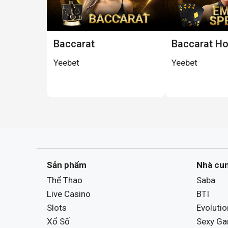
Baccarat
Baccarat H
Yeebet
Yeebet
Sản phẩm
Nhà cu
Thể Thao
Saba
Live Casino
BTI
Slots
Evolutio
Xổ Số
Sexy G