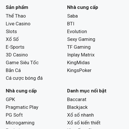
Lựa chọn của người chơi:
Hit (lấy thêm bài),
Sản phẩm
Nhà cung cấp
Stand (dừng), Double (tăng gấp đôi cược và lấy
Thể Thao
Saba
một bài), Split (chia đôi nếu hai lá đầu giống
Live Casino
BTI
nhau).
Slots
Evolution
Dealer:
Phải hit nếu dưới 17 điểm, stand nếu 17
Xổ Số
Sexy Gaming
trở lên.
E-Sports
TF Gaming
Thắng thua:
Vượt 21 là thua (bust), gần 21 hơn
dealer thắng, bằng điểm thì hòa.
3D Casino
Inplay Matrix
Game Siêu Tốc
KingMidas
Trò chơi diễn ra nhanh, mỗi ván chỉ vài phút, giúp bạn
Bắn Cá
KingsPoker
dễ dàng theo dõi và quyết định.
Cá cược bóng đá
Các biến thể Blackjack thú vị tại FUN88
Nhà cung cấp
Danh mục nổi bật
GPK
Baccarat
FUN88 mang đến nhiều phiên bản Blackjack để bạn thử
Pragmatic Play
Blackjack
sức, mỗi loại có nét riêng:
PG Soft
Xổ số nhanh
Microgaming
Xổ số kiến thiết
Blackjack X – Emerald (PP Palace):
Biến thể