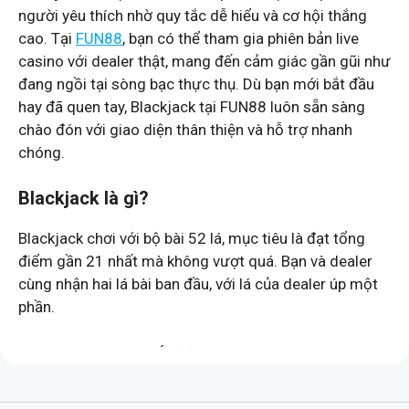
người yêu thích nhờ quy tắc dễ hiểu và cơ hội thắng
cao. Tại
FUN88
, bạn có thể tham gia phiên bản live
casino với dealer thật, mang đến cảm giác gần gũi như
đang ngồi tại sòng bạc thực thụ. Dù bạn mới bắt đầu
hay đã quen tay, Blackjack tại FUN88 luôn sẵn sàng
chào đón với giao diện thân thiện và hỗ trợ nhanh
chóng.
Blackjack là gì?
Blackjack chơi với bộ bài 52 lá, mục tiêu là đạt tổng
điểm gần 21 nhất mà không vượt quá. Bạn và dealer
cùng nhận hai lá bài ban đầu, với lá của dealer úp một
phần.
Giá trị lá bài:
Át (A) tính 1 hoặc 11 tùy tình
huống; lá hình (J, Q, K) tính 10; các lá số tính
theo mặt số.