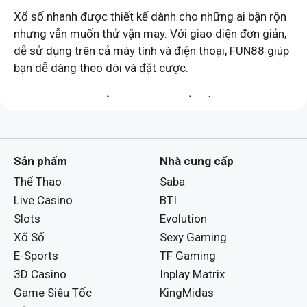
Xổ số nhanh được thiết kế dành cho những ai bận rộn
nhưng vẫn muốn thử vận may. Với giao diện đơn giản,
dễ sử dụng trên cả máy tính và điện thoại, FUN88 giúp
bạn dễ dàng theo dõi và đặt cược.
Các trò chơi nổi bật trong xổ số nhanh
Tại FUN88, xổ số nhanh không chỉ có một mà đa dạng
các phiên bản để bạn chọn lựa theo sở thích. Dưới đây
Sản phẩm
Nhà cung cấp
là một số trò chơi đang được yêu thích nhất:
Thể Thao
Saba
Live Casino
BTI
Xổ Số Siêu Tốc:
Đây là phiên bản cơ bản, với
kết quả được quay chỉ trong 3 phút một lần.
Slots
Evolution
Bạn chọn số từ 00 đến 99, và nếu trùng khớp,
Xổ Số
Sexy Gaming
phần thưởng sẽ được cộng ngay vào tài khoản.
E-Sports
TF Gaming
Trò này phù hợp cho người mới bắt đầu vì quy
3D Casino
Inplay Matrix
tắc đơn giản, dễ hiểu.
Game Siêu Tốc
KingMidas
FAST 3:
Một biến tấu thú vị với chỉ 3 số được