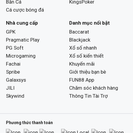
Bắn Cá
KingsPoker
quay, tăng cơ hội trúng thưởng lên đáng kể. Kết
Cá cược bóng đá
quả nhanh như chớp, chỉ 1-2 phút/lượt, và bạn
có thể đặt cược vào các loại như chẵn lẻ, tổng
Nhà cung cấp
Danh mục nổi bật
số hay số chính xác. Nhiều anh em chơi lâu năm
GPK
Baccarat
khen ngợi vì tỷ lệ thắng cao hơn so với xổ số
Pragmatic Play
Blackjack
thường.
PG Soft
Xổ số nhanh
FUN88 Siêu Tốc:
Phiên bản độc quyền của
Microgaming
Xổ số kiến thiết
FUN88, kết hợp yếu tố hiện đại với hình ảnh sinh
Fachai
Khuyến mãi
động như bóng số bay lượn hay hiệu ứng lửa.
Spribe
Giới thiệu bạn bè
Thời gian quay chỉ 5 phút, nhưng phần thưởng
Galaxsys
FUN88 App
có thể lên đến hàng triệu đồng nếu bạn đoán
đúng dãy số. Đây là lựa chọn cho những ai thích
JILI
Chăm sóc khách hàng
sự mới mẻ và kịch tính.
Skywind
Thông Tin Tài Trợ
Những trò này đều được cập nhật kết quả trực tiếp
trên trang chủ, giúp bạn không bỏ lỡ bất kỳ cơ hội nào.
Phương thức thanh toán
Mỗi ngày có lịch quay cố định, từ 00:00 đến 23:59,
đảm bảo sự công bằng và minh bạch.