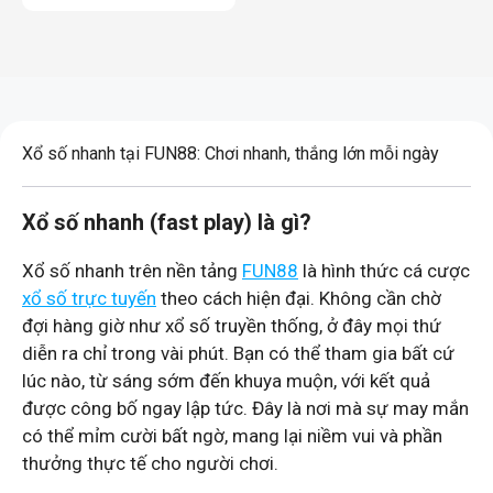
Xổ số nhanh tại FUN88: Chơi nhanh, thắng lớn mỗi ngày
Xổ số nhanh (fast play) là gì?
Xổ số nhanh trên nền tảng
FUN88
là hình thức cá cược
xổ số trực tuyến
theo cách hiện đại. Không cần chờ
đợi hàng giờ như xổ số truyền thống, ở đây mọi thứ
diễn ra chỉ trong vài phút. Bạn có thể tham gia bất cứ
lúc nào, từ sáng sớm đến khuya muộn, với kết quả
được công bố ngay lập tức. Đây là nơi mà sự may mắn
có thể mỉm cười bất ngờ, mang lại niềm vui và phần
thưởng thực tế cho người chơi.