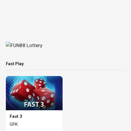
Chuyển
đến
Đăng Nhập
Đăng Ký
nội
Menu
dung
Fast Play
Fast 3
GPK