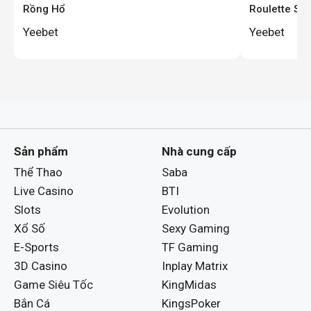
Rồng Hổ
Roulette Sá
Yeebet
Yeebet
Sản phẩm
Nhà cung cấp
Thể Thao
Saba
Live Casino
BTI
Slots
Evolution
Xổ Số
Sexy Gaming
E-Sports
TF Gaming
3D Casino
Inplay Matrix
Game Siêu Tốc
KingMidas
Bắn Cá
KingsPoker