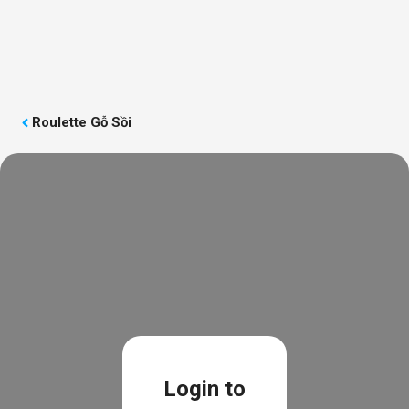
Chuyển
đến
Đăng Nhập
Đăng Ký
nội
Menu
dung
Roulette Gỗ Sồi
Login to