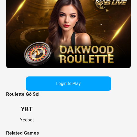
Login to Play
Roulette Gỗ Sồi
YBT
Yeebet
Related Games