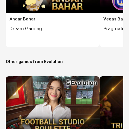
Andar Bahar
Vegas Ball 
Dream Gaming
Pragmatic P
Other games from
Evolution