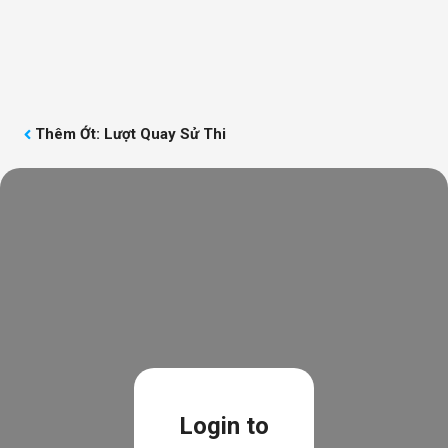
Chuyển
đến
Đăng Nhập
Đăng Ký
nội
Menu
dung
Thêm Ớt: Lượt Quay Sử Thi
Login to