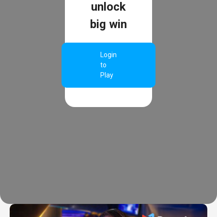
unlock
big win
Login
to
Play