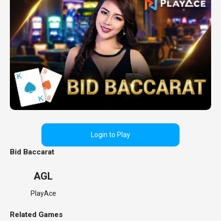
Login to Play
Bid Baccarat
AGL
PlayAce
Related Games