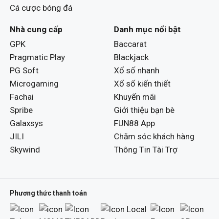
Cá cược bóng đá
Nhà cung cấp
Danh mục nổi bật
GPK
Baccarat
Pragmatic Play
Blackjack
PG Soft
Xổ số nhanh
Microgaming
Xổ số kiến thiết
Fachai
Khuyến mãi
Spribe
Giới thiệu bạn bè
Galaxsys
FUN88 App
JILI
Chăm sóc khách hàng
Skywind
Thông Tin Tài Trợ
Phương thức thanh toán