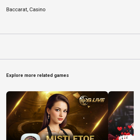
Baccarat
,
Casino
Explore more related games