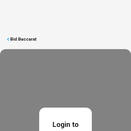
Chuyển
đến
Đăng Nhập
Đăng Ký
nội
Menu
dung
Bid Baccarat
Login to