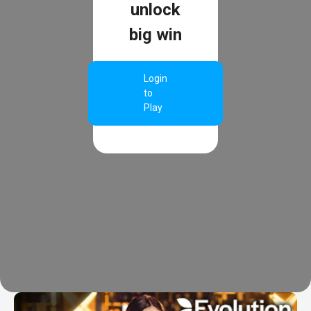
unlock
big win
Login
to
Play