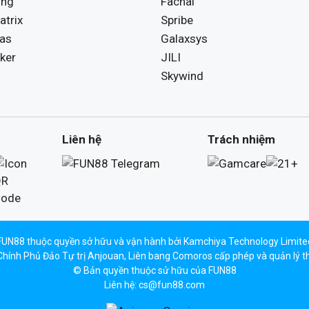
ing
Fachai
atrix
Spribe
as
Galaxsys
ker
JILI
Skywind
Liên hệ
Trách nhiệm
FUN88 thuộc quyền sở hữu và vận hành bởi Kamchiya Technology Limite
Chính Phủ Đảo Tự trị Anjouan, Liên bang Comoros cấp phép và quản lý 
© Bản quyền thuộc sử hữu của FUN88
Liên hệ: cs@fun88.com