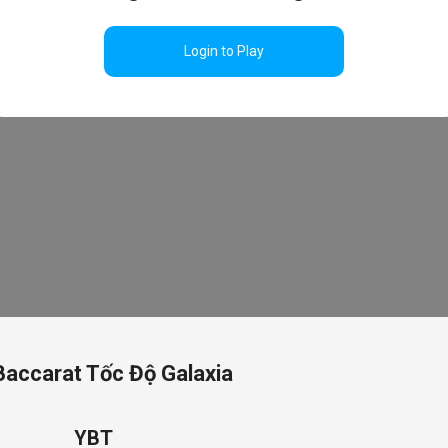
Login to Play
Baccarat Tốc Độ Galaxia
YBT