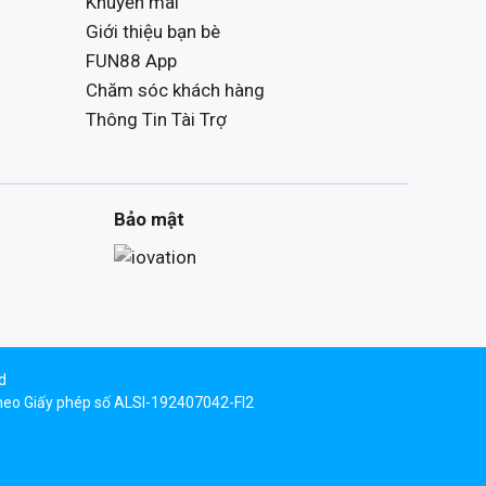
Khuyến mãi
Giới thiệu bạn bè
FUN88 App
Chăm sóc khách hàng
Thông Tin Tài Trợ
Bảo mật
d
theo Giấy phép số ALSI-192407042-FI2