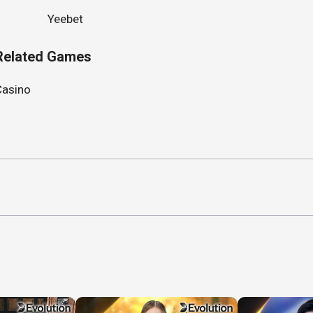
Yeebet
Related Games
Casino