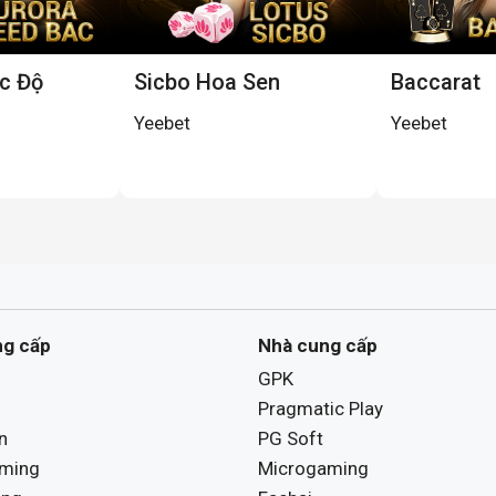
ốc Độ
Sicbo Hoa Sen
Baccarat
Yeebet
Yeebet
ng cấp
Nhà cung cấp
GPK
Pragmatic Play
n
PG Soft
aming
Microgaming