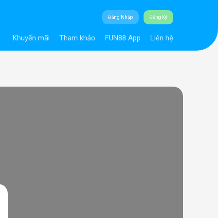
Đăng Nhập
Đăng Ký
Khuyến mãi
Tham khảo
FUN88 App
Liên hệ