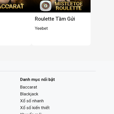
Roulette Tầm Gửi
​​Baccar
Lumière
Yeebet
Yeebet
Danh mục nổi bật
Baccarat
Blackjack
Xổ số nhanh
Xổ số kiến thiết