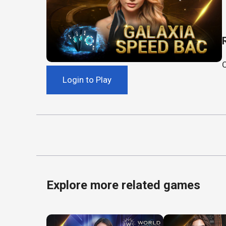
Login to Play
Explore more related games