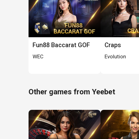
Fun88 Baccarat GOF
Craps
WEC
Evolution
Other games from
Yeebet