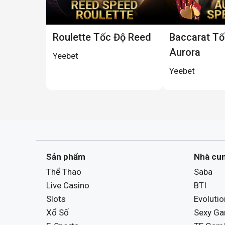
Roulette Tốc Độ Reed
​​Baccarat T
Aurora
Yeebet
Yeebet
Sản phẩm
Nhà cu
Thể Thao
Saba
Live Casino
BTI
Slots
Evolutio
Xổ Số
Sexy G