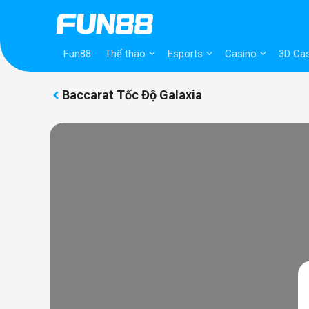
Chuyển
đến
nội
Fun88
Thể thao
Esports
Casino
3D Ca
dung
Baccarat Tốc Độ Galaxia