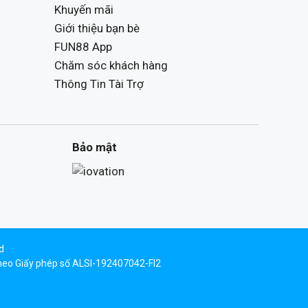
Khuyến mãi
Giới thiệu bạn bè
FUN88 App
Chăm sóc khách hàng
Thông Tin Tài Trợ
Bảo mật
d
theo Giấy phép số ALSI-192407042-FI2