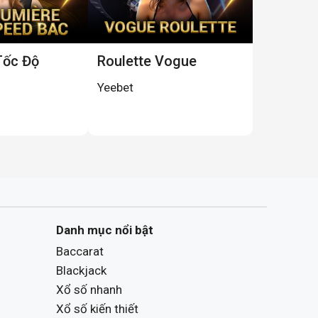
 Tốc Độ
Roulette Vogue
Baccara
Yeebet
Yeebet
Danh mục nổi bật
Baccarat
Blackjack
Xổ số nhanh
Xổ số kiến thiết