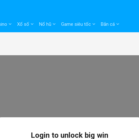
sino
Xổ số
Nổ hũ
Game siêu tốc
Bắn cá
Login to unlock big win