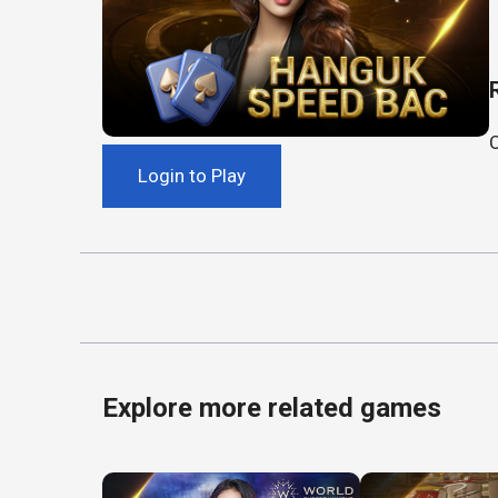
Login to Play
Explore more related games