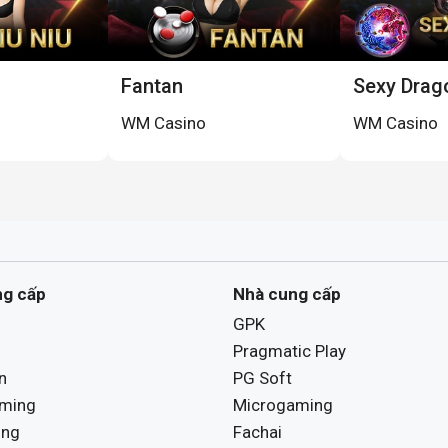
Fantan
Sexy Drag
WM Casino
WM Casino
ng cấp
Nhà cung cấp
GPK
Pragmatic Play
n
PG Soft
aming
Microgaming
ing
Fachai