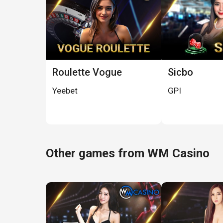
Roulette Vogue
Sicbo
Yeebet
GPI
Other games from
WM Casino