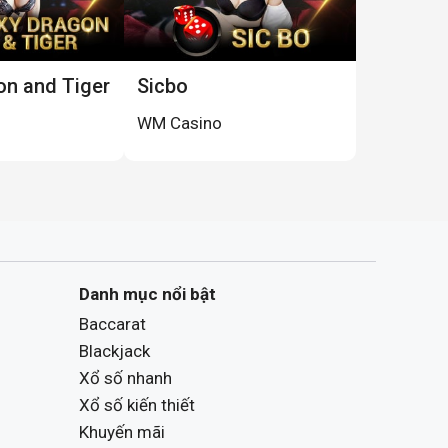
on and Tiger
Sicbo
Xóc Đĩa
WM Casino
WM Casin
Danh mục nổi bật
Baccarat
Blackjack
Xổ số nhanh
Xổ số kiến thiết
Khuyến mãi