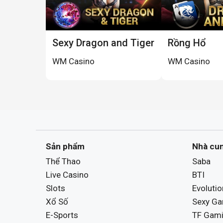
Sexy Dragon and Tiger
Rồng Hổ
WM Casino
WM Casino
Sản phẩm
Nhà cu
Thể Thao
Saba
Live Casino
BTI
Slots
Evolutio
Xổ Số
Sexy G
E-Sports
TF Gam