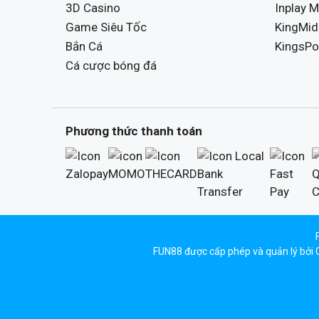
3D Casino
Inplay M
Game Siêu Tốc
KingMid
Bắn Cá
KingsPo
Cá cược bóng đá
Phương thức thanh toán
FUN88 được cấp phép và quản lý bởi 