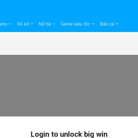
sino
Xổ số
Nổ hũ
Game siêu tốc
Bắn cá
Login to unlock big win