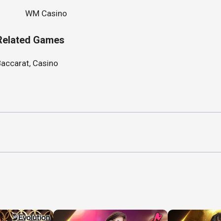
WM Casino
Related Games
Baccarat
,
Casino