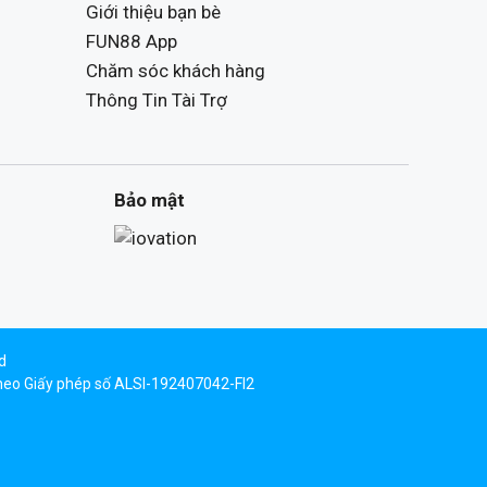
Giới thiệu bạn bè
FUN88 App
Chăm sóc khách hàng
Thông Tin Tài Trợ
Bảo mật
d
theo Giấy phép số ALSI-192407042-FI2