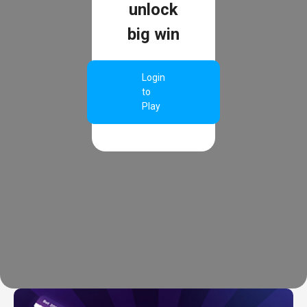
unlock
big win
Login
to
Play