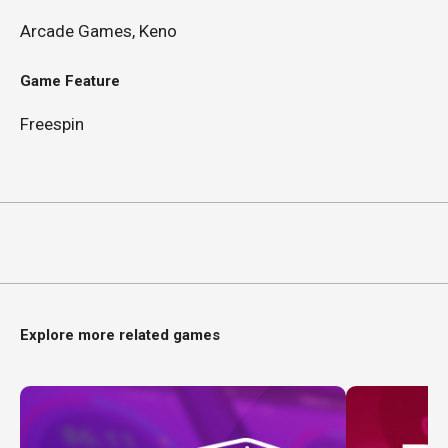
Arcade Games
,
Keno
Game Feature
Freespin
Explore more related games