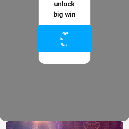
unlock
big win
Login
to
Play