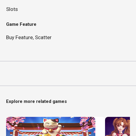
Slots
Game Feature
Buy Feature, Scatter
Explore more related games