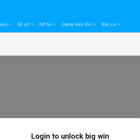
sino
Xổ số
Nổ hũ
Game siêu tốc
Bắn cá
Login to unlock big win