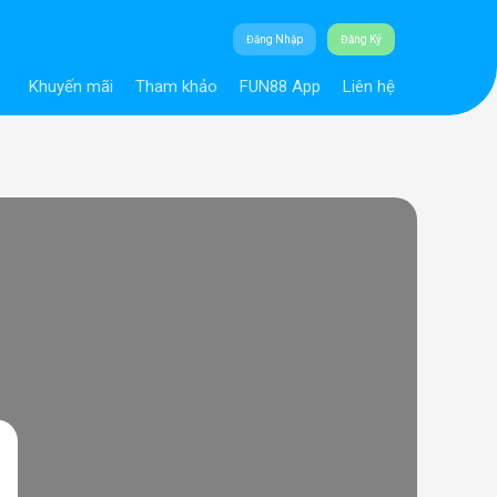
Đăng Nhập
Đăng Ký
Khuyến mãi
Tham khảo
FUN88 App
Liên hệ