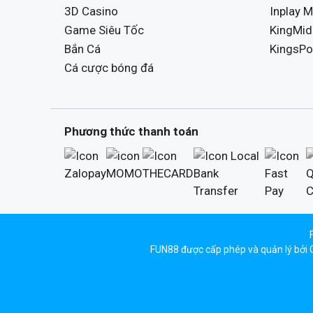
3D Casino
Inplay M
Game Siêu Tốc
KingMid
Bắn Cá
KingsPo
Cá cược bóng đá
Phương thức thanh toán
FUN88 được cấp phép và quản lý bởi 