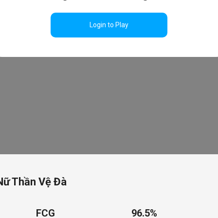
Login to Play
Nữ Thần Vệ Đà
FCG
96.5%