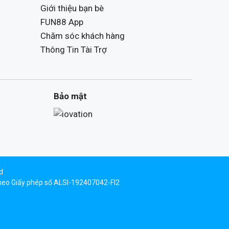
Giới thiệu bạn bè
FUN88 App
Chăm sóc khách hàng
Thông Tin Tài Trợ
Bảo mật
d
theo Giấy phép số ALSI-192407042-FI2