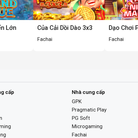
ển Lớn
Của Cải Dồi Dào 3x3
Dạo Chơi 
Fachai
Fachai
ng cấp
Nhà cung cấp
GPK
Pragmatic Play
n
PG Soft
aming
Microgaming
ing
Fachai