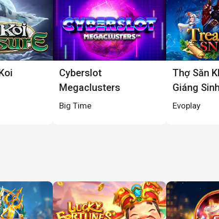
Koi
Cyberslot
Thợ Săn K
Megaclusters
Giáng Sin
Big Time
Evoplay