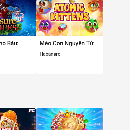
ho Báu:
Mèo Con Nguyên Tử
Joker B
h
Habanero
Evoplay