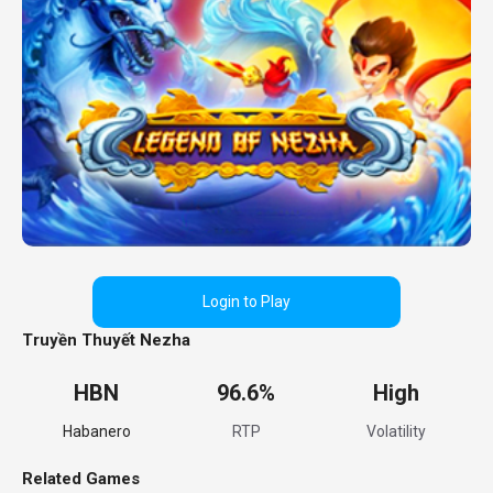
Login to Play
Truyền Thuyết Nezha
HBN
96.6%
High
Habanero
RTP
Volatility
Related Games