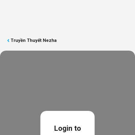
Chuyển
đến
Đăng Nhập
Đăng Ký
nội
Menu
dung
Truyền Thuyết Nezha
Login to