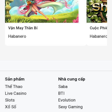
Vận May Thần Bí
Cuộc Phiêu
Habanero
Habanero
Sản phẩm
Nhà cung cấp
Thể Thao
Saba
Live Casino
BTI
Slots
Evolution
Xổ Số
Sexy Gaming