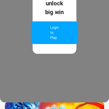
unlock
big win
Login
to
Play