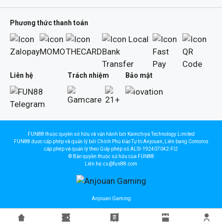
Phương thức thanh toán
Liên hệ
Trách nhiệm
Bảo mật
FUN88 thuộc quyền sở hữu và vận hành bởi Kamchiya Technology Limited
FUN88 được cấp phép và quản lý bởi Chính Phủ Đảo Tự trị Anjouan, Liên bang Comoros
cấp phép và quản lý theo Giấy phép số ALSI-192407042-FI2
© Bản quyền thuộc sử hữu của FUN88
Liên hệ: cs@fun88.com
Anjouan Gaming
Fun88 Vietnam
|
Fun88 Thailand