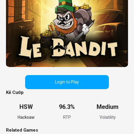
Login to Play
Kẻ Cướp
HSW
96.3%
Medium
Hacksaw
RTP
Volatility
Related Games