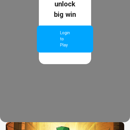
unlock
big win
Login
to
Play