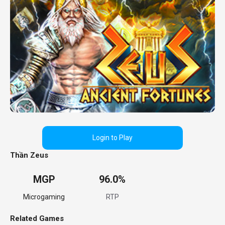
Login to Play
Thần Zeus
MGP
96.0%
Microgaming
RTP
Related Games