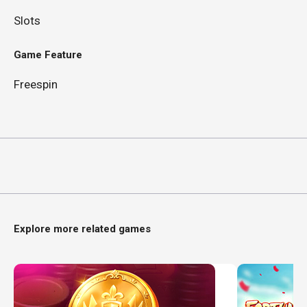
Slots
Game Feature
Freespin
Explore more related games