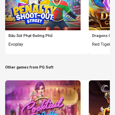
Đấu Sút Phạt Đường Phố
Dragons Clu
Evoplay
Red Tiger
Other games from
PG Soft