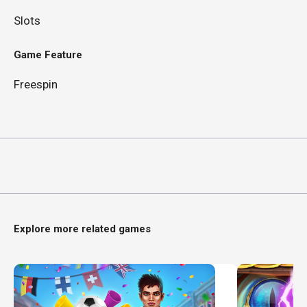
Slots
Game Feature
Freespin
Explore more related games