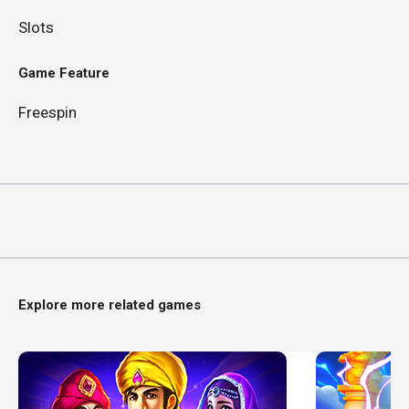
Slots
Game Feature
Freespin
Explore more related games