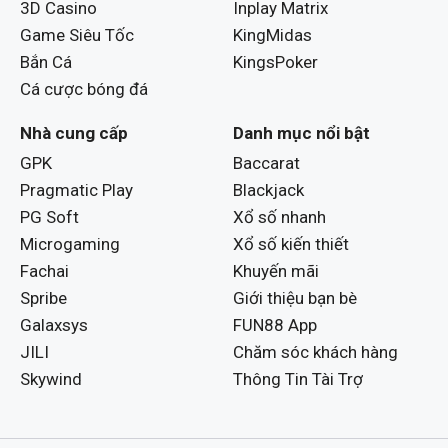
3D Casino
Inplay Matrix
Game Siêu Tốc
KingMidas
Bắn Cá
KingsPoker
Cá cược bóng đá
Nhà cung cấp
Danh mục nổi bật
GPK
Baccarat
Pragmatic Play
Blackjack
PG Soft
Xổ số nhanh
Microgaming
Xổ số kiến thiết
Fachai
Khuyến mãi
Spribe
Giới thiệu bạn bè
Galaxsys
FUN88 App
JILI
Chăm sóc khách hàng
Skywind
Thông Tin Tài Trợ