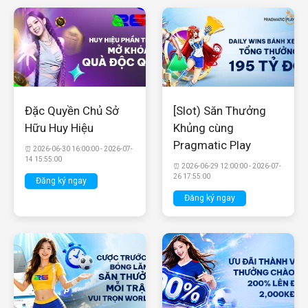
Đặc Quyền Chủ Sở
[Slot) Săn Thưởng
Hữu Huy Hiệu
Khủng cùng
Pragmatic Play
⏰ 2026-06-30 16:00:00 - 2026-07-
14 15:55:00
⏰ 2026-06-29 12:00:00 - 2026-07-
26 17:55:00
Đăng ký ngay
Đăng ký ngay