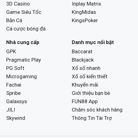
3D Casino
Inplay Matrix
viên mới
có thêm ngân sách trải nghiệm các sản
Game Siêu Tốc
KingMidas
phẩm trên hệ thống.
Bắn Cá
KingsPoker
Các chương trình phổ biến hiện nay gồm:
Cá cược bóng đá
Nhà cung cấp
Danh mục nổi bật
Thưởng chào mừng thành viên mới
Bonus nạp lần đầu 150%
GPK
Baccarat
Bonus nạp đầu 100%
Pragmatic Play
Blackjack
Thưởng 50% cho thể thao, esports và Keno
PG Soft
Xổ số nhanh
Khuyến mãi casino trực tuyến cho người chơi
Microgaming
Xổ số kiến thiết
mới
Fachai
Khuyến mãi
Bonus slot online với mức thưởng lên đến
Spribe
Giới thiệu bạn bè
hàng triệu đồng
Galaxsys
FUN88 App
JILI
Chăm sóc khách hàng
Tùy từng thời điểm, giá trị thưởng và điều kiện tham
Skywind
Thông Tin Tài Trợ
gia có thể thay đổi. Người chơi nên truy cập đúng
link fun88 khuyến mãi để cập nhật ưu đãi mới nhất
trước khi nạp tiền.