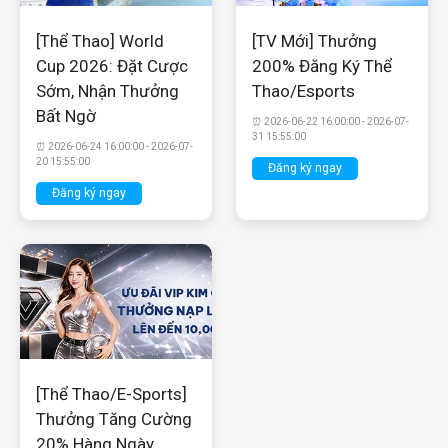
[Thể Thao] World
[TV Mới] Thưởng
Cup 2026: Đặt Cược
200% Đăng Ký Thể
Sớm, Nhận Thưởng
Thao/Esports
Bất Ngờ
⏰ 2026-06-22 16:00:00 - 2026-07-
31 15:55:00
⏰ 2026-06-24 16:00:00 - 2026-07-
20 15:55:00
Đăng ký ngay
Đăng ký ngay
[Thể Thao/E-Sports]
Thưởng Tăng Cường
20% Hàng Ngày