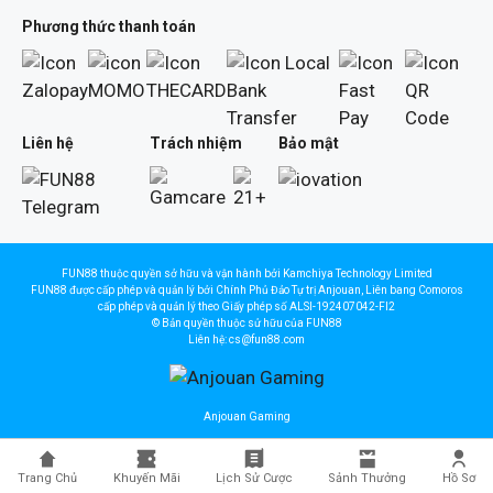
Phương thức thanh toán
Ưu Đãi VIP Và Chương Trình Thành Viên
Ngoài các bonus dành cho tân thủ, FUN88 còn triển
khai nhiều chương trình dành riêng cho người chơi
Liên hệ
Trách nhiệm
Bảo mật
thường xuyên và hội viên VIP.
Hệ thống
khuyến mãi VIP
của FUN88 được xây
dựng theo cấp độ thành viên với nhiều quyền lợi như
ưu tiên giao dịch, nhận quà sinh nhật, hoàn trả cược
FUN88 thuộc quyền sở hữu và vận hành bởi Kamchiya Technology Limited
và tham gia sự kiện riêng.
FUN88 được cấp phép và quản lý bởi Chính Phủ Đảo Tự trị Anjouan, Liên bang Comoros
cấp phép và quản lý theo Giấy phép số ALSI-192407042-FI2
© Bản quyền thuộc sử hữu của FUN88
Liên hệ: cs@fun88.com
Một số ưu đãi đáng chú ý gồm:
Nâng cấp VIP nhanh hơn theo doanh thu
Anjouan Gaming
cược
Fun88 Vietnam
|
Fun88 Thailand
Thưởng giới thiệu bạn bè lên đến 10 triệu
Trang Chủ
Khuyến Mãi
Lịch Sử Cược
Sảnh Thưởng
Hồ Sơ
đồng