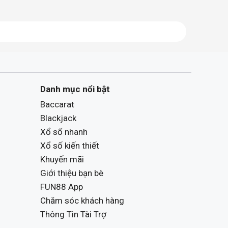
Danh mục nổi bật
Baccarat
Blackjack
Xổ số nhanh
Xổ số kiến thiết
Khuyến mãi
Giới thiệu bạn bè
FUN88 App
Chăm sóc khách hàng
Thông Tin Tài Trợ