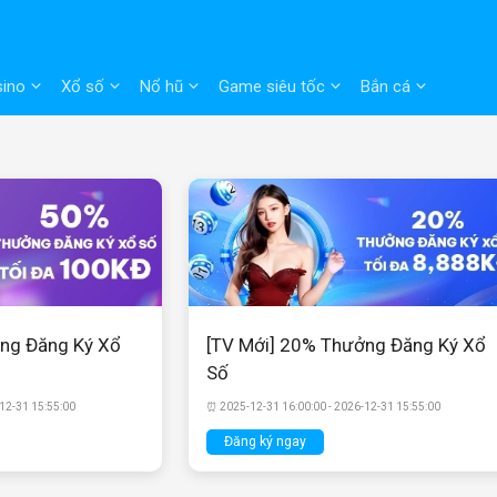
sino
Xổ số
Nổ hũ
Game siêu tốc
Bắn cá
ng Đăng Ký Xổ
[TV Mới] 20% Thưởng Đăng Ký Xổ
Số
12-31 15:55:00
⏰ 2025-12-31 16:00:00 - 2026-12-31 15:55:00
Đăng ký ngay