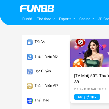
Chuyển
đến
nội
Fun88
Thể thao
Esports
Casino
3D Ca
dung
Tất Cả
Thành Viên Mới
Độc Quyền
[TV Mới] 50% Thưở
Số
Thành Viên VIP
⏰ 2025-12-31 16:00:00 - 2026-
Đăng ký ngay
Thể Thao