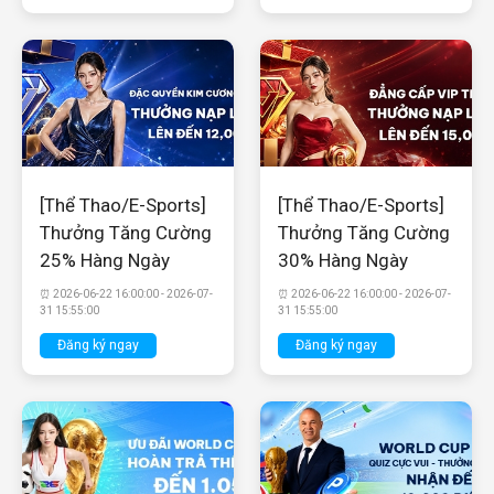
[Thể Thao/E-Sports]
[Thể Thao/E-Sports]
Thưởng Tăng Cường
Thưởng Tăng Cường
25% Hàng Ngày
30% Hàng Ngày
⏰ 2026-06-22 16:00:00 - 2026-07-
⏰ 2026-06-22 16:00:00 - 2026-07-
31 15:55:00
31 15:55:00
Đăng ký ngay
Đăng ký ngay