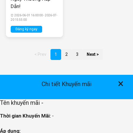
Dẫn!
⏰ 2026-06-01 16:00:00 - 2026-07-
20 15:55:00
Đăng ký ngay
< Prev
1
2
3
Next >
×
Chi tiết Khuyến mãi
Tên khuyến mãi -
Thời gian Khuyến Mãi:
-
Áp dụng: