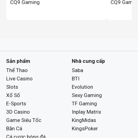
CQ9 Gaming
CQ9 Gamin
Sản phẩm
Nhà cung cấp
Thể Thao
Saba
Live Casino
BTI
Slots
Evolution
Xổ Số
Sexy Gaming
E-Sports
TF Gaming
3D Casino
Inplay Matrix
Game Siêu Tốc
KingMidas
Bắn Cá
KingsPoker
Cá cược bóng đá