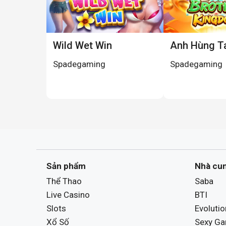
Wild Wet Win
Anh Hùng T
Spadegaming
Spadegaming
Sản phẩm
Nhà cu
Thể Thao
Saba
Live Casino
BTI
Slots
Evolutio
Xổ Số
Sexy G