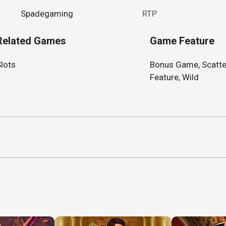
Spadegaming
RTP
Related Games
Game Feature
lots
Bonus Game, Scatter
Feature, Wild