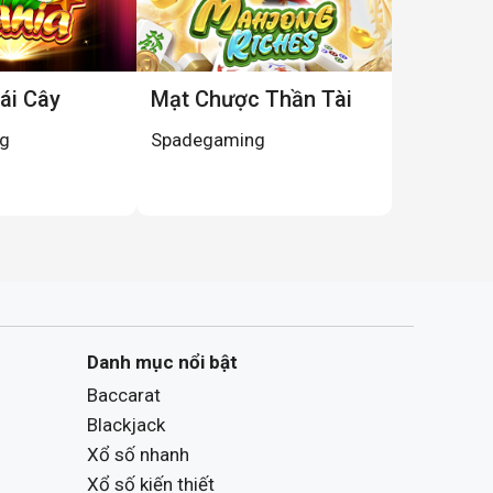
ái Cây
Mạt Chược Thần Tài
Nhà Hoà
g
Spadegaming
Spadegam
Danh mục nổi bật
Baccarat
Blackjack
Xổ số nhanh
Xổ số kiến thiết