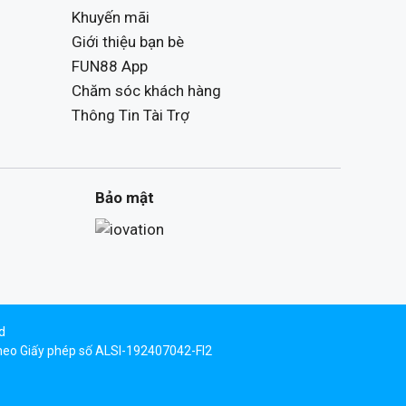
Khuyến mãi
Giới thiệu bạn bè
FUN88 App
Chăm sóc khách hàng
Thông Tin Tài Trợ
Bảo mật
d
theo Giấy phép số ALSI-192407042-FI2