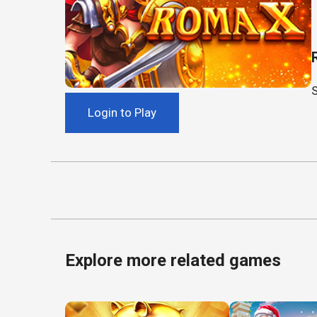
S
Login to Play
Explore more related games