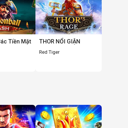
Bác Tiền Mặt
THOR NỔI GIẬN
Joker B
Red Tiger
Evoplay