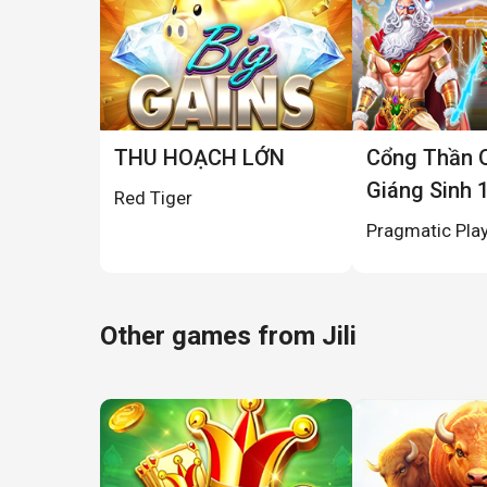
THU HOẠCH LỚN
Cổng Thần 
Giáng Sinh 
Red Tiger
Pragmatic Pla
Other games from
Jili