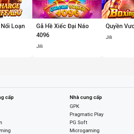
 Nổi Loạn
Gã Hề Xiếc Đại Náo
Quyền Vư
4096
Jili
Jili
ng cấp
Nhà cung cấp
GPK
Pragmatic Play
n
PG Soft
aming
Microgaming