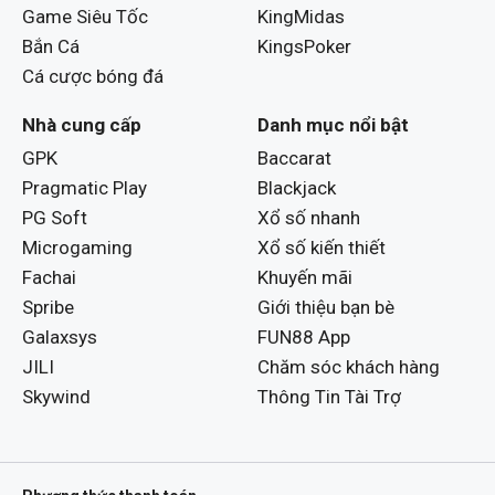
Game Siêu Tốc
KingMidas
Bắn Cá
KingsPoker
Cá cược bóng đá
Nhà cung cấp
Danh mục nổi bật
GPK
Baccarat
Pragmatic Play
Blackjack
PG Soft
Xổ số nhanh
Microgaming
Xổ số kiến thiết
Fachai
Khuyến mãi
Spribe
Giới thiệu bạn bè
Galaxsys
FUN88 App
JILI
Chăm sóc khách hàng
Skywind
Thông Tin Tài Trợ