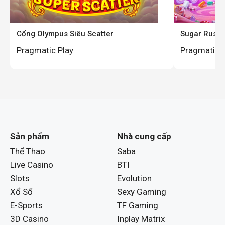
Cổng Olympus Siêu Scatter
Sugar Rush
Pragmatic Play
Pragmatic 
Sản phẩm
Nhà cung cấp
Thể Thao
Saba
Live Casino
BTI
Slots
Evolution
Xổ Số
Sexy Gaming
E-Sports
TF Gaming
3D Casino
Inplay Matrix