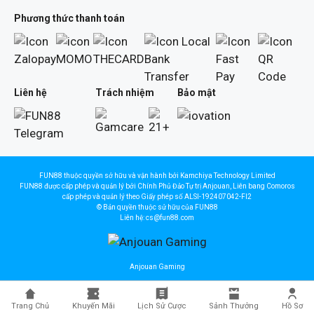
Phương thức thanh toán
Liên hệ
Trách nhiệm
Bảo mật
FUN88 thuộc quyền sở hữu và vận hành bởi Kamchiya Technology Limited
FUN88 được cấp phép và quản lý bởi Chính Phủ Đảo Tự trị Anjouan, Liên bang Comoros
cấp phép và quản lý theo Giấy phép số ALSI-192407042-FI2
© Bản quyền thuộc sử hữu của FUN88
Liên hệ: cs@fun88.com
Anjouan Gaming
Fun88 Vietnam
|
Fun88 Thailand
Trang Chủ
Khuyến Mãi
Lịch Sử Cược
Sảnh Thưởng
Hồ Sơ