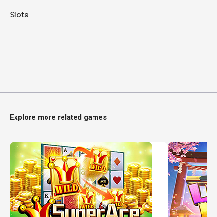
Slots
Explore more related games