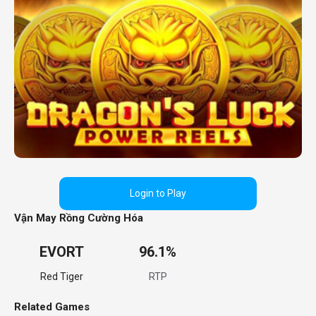
Login to Play
Vận May Rồng Cường Hóa
EVORT
96.1%
Red Tiger
RTP
Related Games