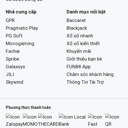
Nhà cung cấp
Danh mục nổi bật
GPK
Baccarat
Pragmatic Play
Blackjack
PG Soft
Xổ số nhanh
Microgaming
Xổ số kiến thiết
Fachai
Khuyến mãi
Spribe
Giới thiệu bạn bè
Galaxsys
FUN88 App
JILI
Chăm sóc khách hàng
Skywind
Thông Tin Tài Trợ
Phương thức thanh toán