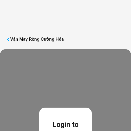
Chuyển
đến
Đăng Nhập
Đăng Ký
nội
Menu
dung
Vận May Rồng Cường Hóa
Login to