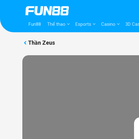
Chuyển
đến
nội
Fun88
Thể thao
Esports
Casino
3D Ca
dung
Thần Zeus