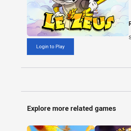
S
Login to Play
Explore more related games