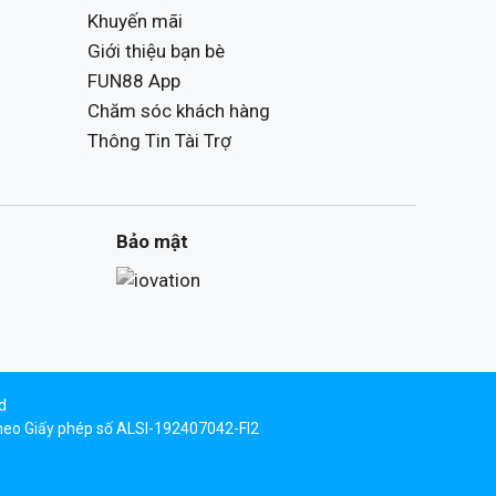
Khuyến mãi
Giới thiệu bạn bè
FUN88 App
Chăm sóc khách hàng
Thông Tin Tài Trợ
Bảo mật
d
theo Giấy phép số ALSI-192407042-FI2