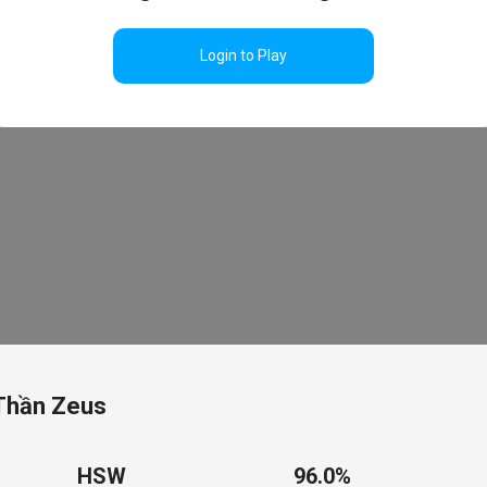
Login to Play
Thần Zeus
HSW
96.0%