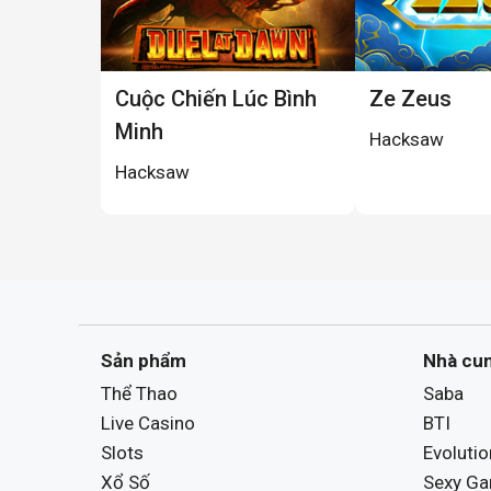
Cuộc Chiến Lúc Bình
Ze Zeus
Minh
Hacksaw
Hacksaw
Sản phẩm
Nhà cu
Thể Thao
Saba
Live Casino
BTI
Slots
Evolutio
Xổ Số
Sexy G