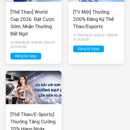
[Thể Thao] World
[TV Mới] Thưởng
Cup 2026: Đặt Cược
200% Đăng Ký Thể
Sớm, Nhận Thưởng
Thao/Esports
Bất Ngờ
⏰ 2026-06-22 16:00:00 - 2026-07-
31 15:55:00
⏰ 2026-06-24 16:00:00 - 2026-07-
20 15:55:00
Đăng ký ngay
Đăng ký ngay
[Thể Thao/E-Sports]
Thưởng Tăng Cường
20% Hàng Ngày