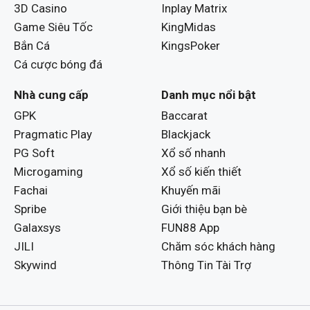
3D Casino
Inplay Matrix
viên mới
có thêm ngân sách trải nghiệm các sản
Game Siêu Tốc
KingMidas
phẩm trên hệ thống.
Bắn Cá
KingsPoker
Các chương trình phổ biến hiện nay gồm:
Cá cược bóng đá
Nhà cung cấp
Danh mục nổi bật
Thưởng chào mừng thành viên mới
Bonus nạp lần đầu 150%
GPK
Baccarat
Bonus nạp đầu 100%
Pragmatic Play
Blackjack
Thưởng 50% cho thể thao, esports và Keno
PG Soft
Xổ số nhanh
Khuyến mãi casino trực tuyến cho người chơi
Microgaming
Xổ số kiến thiết
mới
Fachai
Khuyến mãi
Bonus slot online với mức thưởng lên đến
Spribe
Giới thiệu bạn bè
hàng triệu đồng
Galaxsys
FUN88 App
JILI
Chăm sóc khách hàng
Tùy từng thời điểm, giá trị thưởng và điều kiện tham
Skywind
Thông Tin Tài Trợ
gia có thể thay đổi. Người chơi nên truy cập đúng
link fun88 khuyến mãi để cập nhật ưu đãi mới nhất
trước khi nạp tiền.