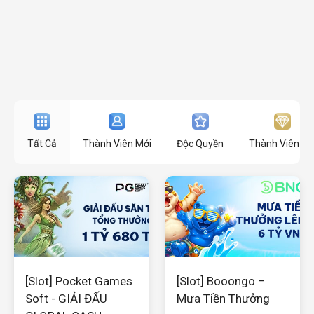
Chuyển
đến
Đăng Nhập
Đăng Ký
nội
Menu
dung
Tất Cả
Thành Viên Mới
Độc Quyền
Thành Viên VI
[Slot] Pocket Games
[Slot] Booongo –
Soft - GIẢI ĐẤU
Mưa Tiền Thưởng