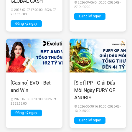
GLOBAL CASH
⏰ 2026-07-06 04:00:00 - 2026-09-
27 04:00:00
⏰ 2026-07-07 17:00:00 - 2026-07-
26 16:55:00
Đăng ký ngay
Đăng ký ngay
[Casino] EVO - Bet
[Slot] PP - Giải Đấu
and Win
Mỗi Ngày FURY OF
ANUBIS
⏰ 2026-07-06 00:00:00 - 2026-09-
26 23:55:00
⏰ 2026-06-30 16:10:00 - 2026-08-
13 04:55:00
Đăng ký ngay
Đăng ký ngay