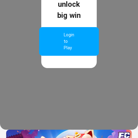
unlock
big win
Login
to
Play