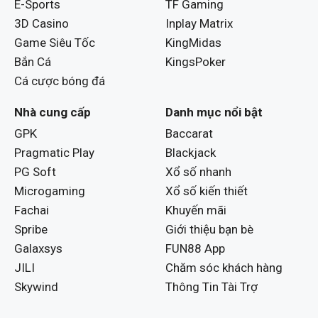
E-Sports
TF Gaming
3D Casino
Inplay Matrix
Game Siêu Tốc
KingMidas
Bắn Cá
KingsPoker
Cá cược bóng đá
Nhà cung cấp
Danh mục nổi bật
GPK
Baccarat
Pragmatic Play
Blackjack
PG Soft
Xổ số nhanh
Microgaming
Xổ số kiến thiết
Fachai
Khuyến mãi
Spribe
Giới thiệu bạn bè
Galaxsys
FUN88 App
JILI
Chăm sóc khách hàng
Skywind
Thông Tin Tài Trợ