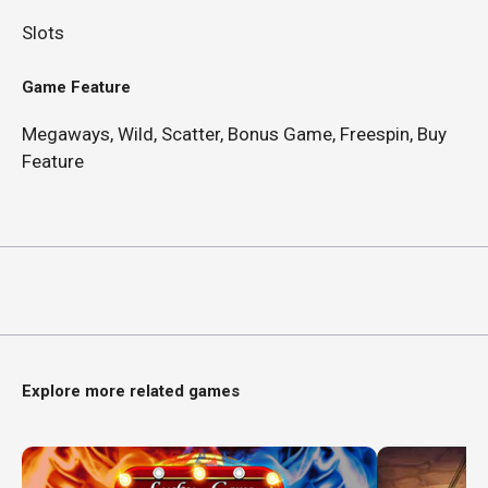
Slots
Game Feature
Megaways, Wild, Scatter, Bonus Game, Freespin, Buy
Feature
Explore more related games