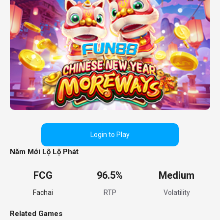
Login to Play
Năm Mới Lộ Lộ Phát
FCG
96.5%
Medium
Fachai
RTP
Volatility
Related Games