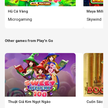
Hũ Cá Vàng
Maya Millio
Microgaming
Skywind
Other games from
Play'n Go
Thuật Giả Kim Ngọt Ngào
Cuốn Sách 