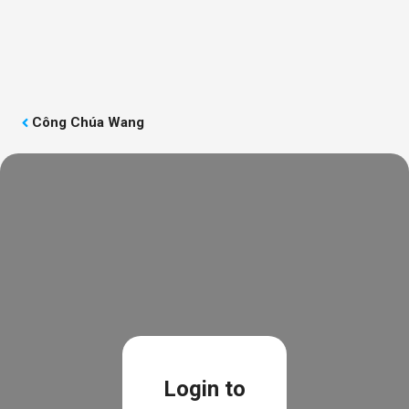
Chuyển
đến
Đăng Nhập
Đăng Ký
nội
Menu
dung
Công Chúa Wang
Login to