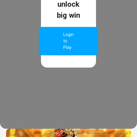
unlock
big win
Login
to
Play